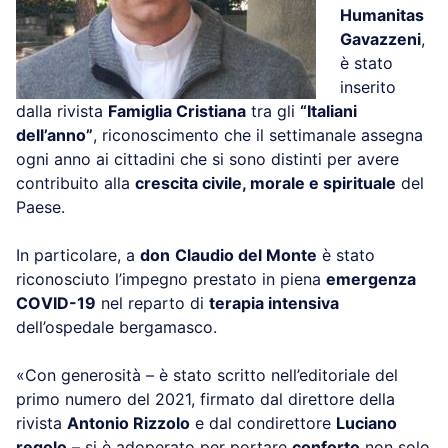
Humanitas
Gavazzeni
,
è stato
inserito
dalla rivista
Famiglia Cristiana
tra gli
“Italiani
dell’anno”
, riconoscimento che il settimanale assegna
ogni anno ai cittadini che si sono distinti per avere
contribuito alla
crescita civile, morale e spirituale
del
Paese.
In particolare, a
don
Claudio del Monte
è stato
riconosciuto l’impegno prestato in piena
emergenza
COVID-19
nel reparto di
terapia intensiva
dell’ospedale bergamasco.
«Con generosità – è stato scritto nell’editoriale del
primo numero del 2021, firmato dal direttore della
rivista
Antonio Rizzolo
e dal condirettore
Luciano
regolo
– si è adoperato per portare
conforto
non solo