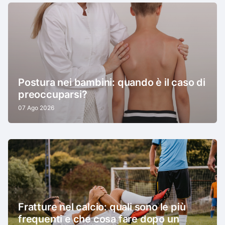
Postura nei bambini: quando è il caso di
preoccuparsi?
07 Ago 2026
Fratture nel calcio: quali sono le più
frequenti e che cosa fare dopo un