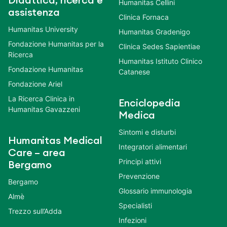
Didattica, ricerca e
Humanitas Cellini
assistenza
Clinica Fornaca
Humanitas University
Humanitas Gradenigo
Fondazione Humanitas per la
Clinica Sedes Sapientiae
Ricerca
Humanitas Istituto Clinico
Fondazione Humanitas
Catanese
Fondazione Ariel
La Ricerca Clinica in
Enciclopedia
Humanitas Gavazzeni
Medica
Sintomi e disturbi
Humanitas Medical
Integratori alimentari
Care – area
Principi attivi
Bergamo
Prevenzione
Bergamo
Glossario immunologia
Almè
Specialisti
Trezzo sull’Adda
Infezioni