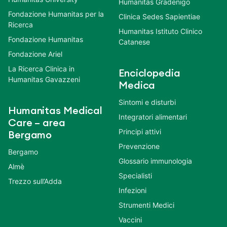
Humanitas Gradenigo
Fondazione Humanitas per la
Clinica Sedes Sapientiae
Ricerca
Humanitas Istituto Clinico
Fondazione Humanitas
Catanese
Fondazione Ariel
La Ricerca Clinica in
Enciclopedia
Humanitas Gavazzeni
Medica
Sintomi e disturbi
Humanitas Medical
Integratori alimentari
Care – area
Principi attivi
Bergamo
Prevenzione
Bergamo
Glossario immunologia
Almè
Specialisti
Trezzo sull’Adda
Infezioni
Strumenti Medici
Vaccini