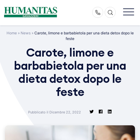
Skip
to
content
Home
»
News
»
Carote, limone e barbabietola per una dieta detox dopo le
feste
Carote, limone e
barbabietola per una
dieta detox dopo le
feste
Pubblicato il Dicembre 22, 2022