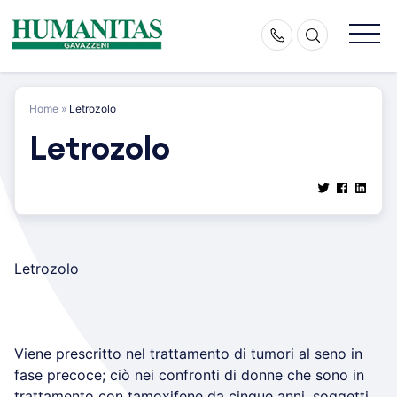
Skip
to
content
Home
»
Letrozolo
Letrozolo
Letrozolo
Viene prescritto nel trattamento di tumori al seno in
fase precoce; ciò nei confronti di donne che sono in
trattamento con tamoxifene da cinque anni, soggetti