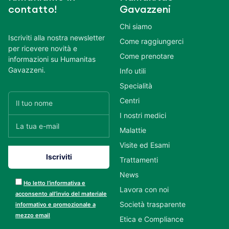
contatto!
Gavazzeni
Chi siamo
Iscriviti alla nostra newsletter
Come raggiungerci
per ricevere novità e
Come prenotare
informazioni su Humanitas
Gavazzeni.
Info utili
Specialità
Centri
I nostri medici
Malattie
Visite ed Esami
Trattamenti
News
Ho letto l’informativa e
Lavora con noi
acconsento all’invio del materiale
Società trasparente
informativo e promozionale a
mezzo email
Etica e Compliance