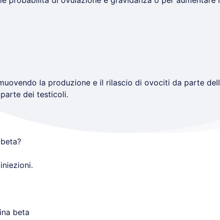
 le probabilità di ovulazione e gravidanza o per aumentare 
uovendo la produzione e il rilascio di ovociti da parte del
arte dei testicoli.
 beta?
niezioni.
pina beta