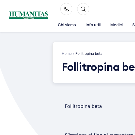
Skip
to
content
Chi siamo
Info utili
Medici
S
Home
»
Follitropina beta
Follitropina b
Follitropina beta