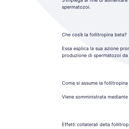
S’impiega al fine di aumentare
spermatozoi.
Che cos’è la follitropina beta?
Essa esplica la sua azione prom
produzione di spermatozoi da p
Come si assume la follitropina
Viene somministrata mediante i
Effetti collaterali della follitro