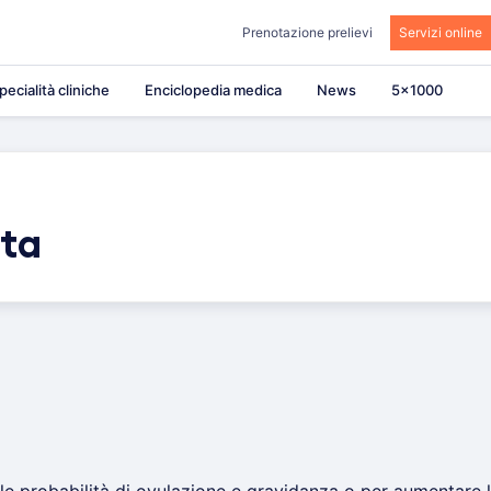
Prenotazione prelievi
Servizi online
pecialità cliniche
Enciclopedia medica
News
5×1000
eta