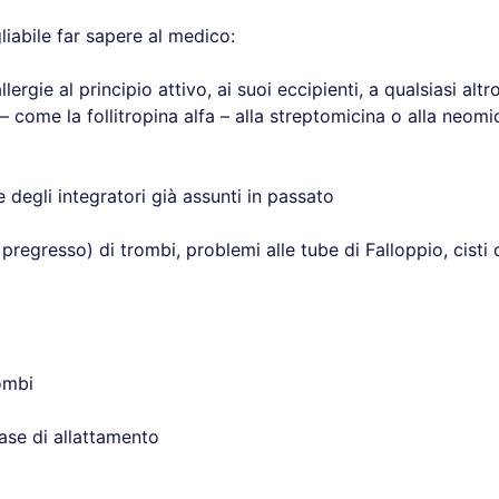
iabile far sapere al medico:
llergie al principio attivo, ai suoi eccipienti, a qualsiasi alt
– come la follitropina alfa – alla streptomicina o alla neomic
 e degli integratori già assunti in passato
l pregresso) di trombi, problemi alle tube di Falloppio, cisti
rombi
ase di allattamento