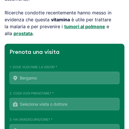
Ricerche condotte recentemente hanno messo in
evidenza che questa
vitamina
è utile per trattare
la malaria e per prevenire i
tumori al polmone
e
alla
prostata
.
Prenota una visita
1. DOVE VUOI FARE LA VISITA? *
2. COSA VUOI PRENOTARE? *
3. HA UN'ASSICURAZIONE? *