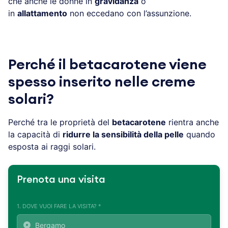
che anche le donne in
gravidanza
o
in
allattamento
non eccedano con l’assunzione.
Perché il betacarotene viene
spesso inserito nelle creme
solari?
Perché tra le proprietà del
betacarotene
rientra anche
la capacità di
ridurre la sensibilità della pelle
quando
esposta ai raggi solari.
Prenota una visita
1. DOVE VUOI FARE LA VISITA? *