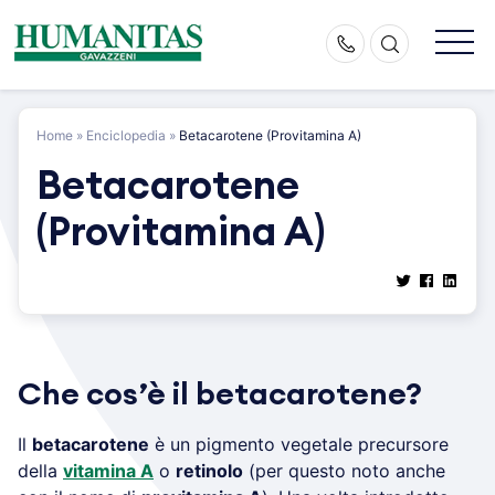
Skip
to
content
Home
»
Enciclopedia
»
Betacarotene (Provitamina A)
Betacarotene
(Provitamina A)
Che cos’è il betacarotene?
Il
betacarotene
è un pigmento vegetale precursore
della
vitamina A
o
retinolo
(per questo noto anche