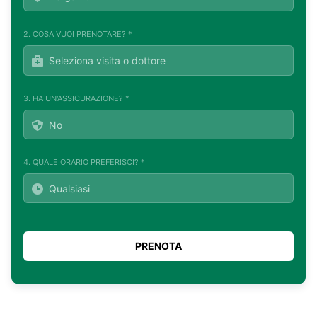
2. COSA VUOI PRENOTARE? *
3. HA UN'ASSICURAZIONE? *
4. QUALE ORARIO PREFERISCI? *