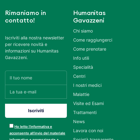
Rimaniamo in
Humanitas
contatto!
Gavazzeni
Chi siamo
Iscriviti alla nostra newsletter
Come raggiungerci
per ricevere novità e
Come prenotare
informazioni su Humanitas
Gavazzeni.
Info utili
Specialità
Centri
I nostri medici
Malattie
Visite ed Esami
Trattamenti
News
Ho letto l’informativa e
Lavora con noi
acconsento all’invio del materiale
Società trasparente
informativo e promozionale a