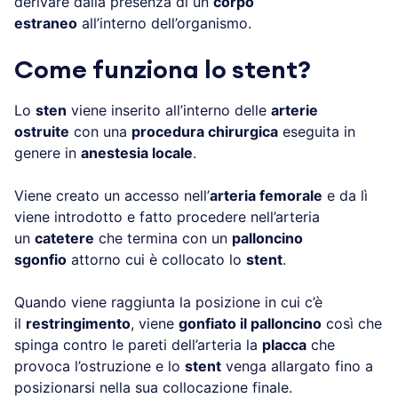
derivare dalla presenza di un
corpo
estraneo
all’interno dell’organismo.
Come funziona lo stent?
Lo
sten
viene inserito all’interno delle
arterie
ostruite
con una
procedura chirurgica
eseguita in
genere in
anestesia locale
.
Viene creato un accesso nell’
arteria femorale
e da lì
viene introdotto e fatto procedere nell’arteria
un
catetere
che termina con un
palloncino
sgonfio
attorno cui è collocato lo
stent
.
Quando viene raggiunta la posizione in cui c’è
il
restringimento
, viene
gonfiato il palloncino
così che
spinga contro le pareti dell’arteria la
placca
che
provoca l’ostruzione e lo
stent
venga allargato fino a
posizionarsi nella sua collocazione finale.