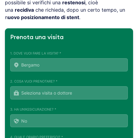
possibile si verifichi una
restenosi
, cioè
una
recidiva
che richieda, dopo un certo tempo, un
n
uovo posizionamento di stent
.
Prenota una visita
1. DOVE VUOI FARE LA VISITA? *
2. COSA VUOI PRENOTARE? *
3. HA UN'ASSICURAZIONE? *
4. QUALE ORARIO PREFERISCI? *