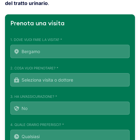
del tratto urinario
.
Prenota una visita
1. DOVE VUOI FARE LA VISITA? *
2. COSA VUOI PRENOTARE? *
3. HA UN'ASSICURAZIONE? *
4. QUALE ORARIO PREFERISCI? *