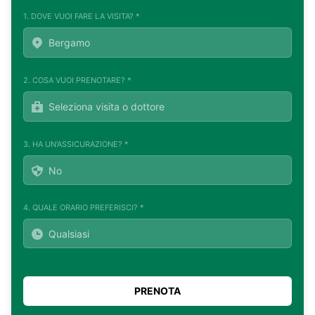
1. DOVE VUOI FARE LA VISITA? *
2. COSA VUOI PRENOTARE? *
3. HA UN'ASSICURAZIONE? *
4. QUALE ORARIO PREFERISCI? *