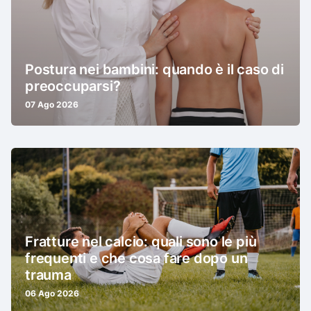
Postura nei bambini: quando è il caso di
preoccuparsi?
07 Ago 2026
Fratture nel calcio: quali sono le più
frequenti e che cosa fare dopo un
trauma
06 Ago 2026