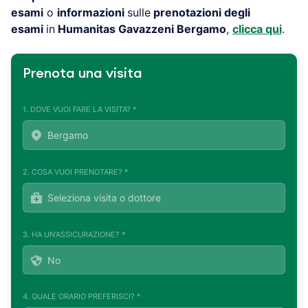
esami
o
informazioni
sulle
prenotazioni degli
esami
in
Humanitas Gavazzeni Bergamo
,
clicca qui
.
Prenota una visita
1. DOVE VUOI FARE LA VISITA? *
2. COSA VUOI PRENOTARE? *
3. HA UN'ASSICURAZIONE? *
4. QUALE ORARIO PREFERISCI? *