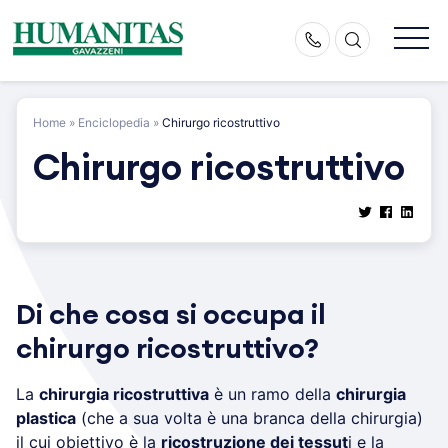
Skip
to
content
Home
»
Enciclopedia
»
Chirurgo ricostruttivo
Chirurgo ricostruttivo
Di che cosa si occupa il
chirurgo ricostruttivo?
La
chirurgia ricostruttiva
è un ramo della
chirurgia
plastica
(che a sua volta è una branca della chirurgia)
il cui obiettivo è la
ricostruzione dei tessut
i e la