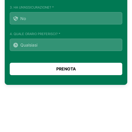
3. HA UN'ASSICURAZIONE? *
4. QUALE ORARIO PREFERISCI? *