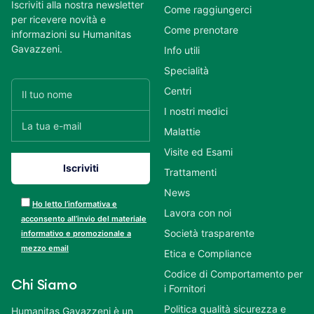
Iscriviti alla nostra newsletter
Come raggiungerci
per ricevere novità e
Come prenotare
informazioni su Humanitas
Gavazzeni.
Info utili
Specialità
Centri
I nostri medici
Malattie
Visite ed Esami
Trattamenti
News
Ho letto l’informativa e
Lavora con noi
acconsento all’invio del materiale
Società trasparente
informativo e promozionale a
mezzo email
Etica e Compliance
Codice di Comportamento per
Chi Siamo
i Fornitori
Politica qualità sicurezza e
Humanitas Gavazzeni è un