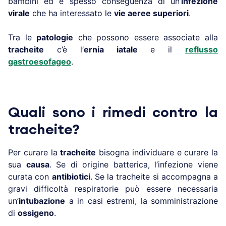
bambini ed è spesso conseguenza di un’
infezione
virale
che ha interessato le
vie aeree superiori
.
Tra le
patologie
che possono essere associate alla
tracheite
c’è l’
ernia iatale
e il
reflusso
gastroesofageo
.
Quali sono i rimedi contro la
tracheite?
Per curare la
tracheite
bisogna individuare e curare la
sua
causa
. Se di origine batterica, l’infezione viene
curata con
antibiotici
. Se la tracheite si accompagna a
gravi difficoltà respiratorie può essere necessaria
un’
intubazione
a in casi estremi, la somministrazione
di
ossigeno
.