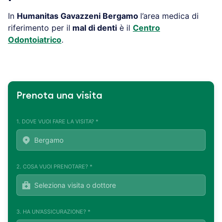
In
Humanitas Gavazzeni
Bergamo
l’area medica di
riferimento per il
mal di denti
è il
Centro
Odontoiatrico
.
Prenota una visita
1. DOVE VUOI FARE LA VISITA? *
2. COSA VUOI PRENOTARE? *
3. HA UN'ASSICURAZIONE? *