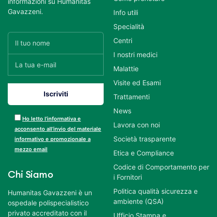
informazioni su Humanitas
Gavazzeni.
Info utili
Specialità
Centri
I nostri medici
Malattie
Visite ed Esami
Trattamenti
News
Ho letto l’informativa e
Lavora con noi
acconsento all’invio del materiale
Società trasparente
informativo e promozionale a
mezzo email
Etica e Compliance
Codice di Comportamento per
Chi Siamo
i Fornitori
Politica qualità sicurezza e
Humanitas Gavazzeni è un
ambiente (QSA)
ospedale polispecialistico
privato accreditato con il
Ufficio Stampa e