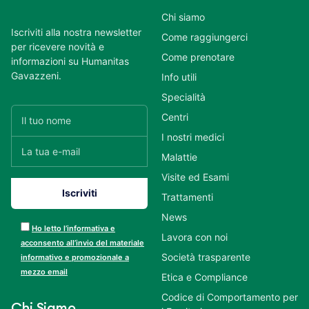
Chi siamo
Iscriviti alla nostra newsletter
Come raggiungerci
per ricevere novità e
Come prenotare
informazioni su Humanitas
Gavazzeni.
Info utili
Specialità
Centri
I nostri medici
Malattie
Visite ed Esami
Trattamenti
News
Ho letto l’informativa e
Lavora con noi
acconsento all’invio del materiale
Società trasparente
informativo e promozionale a
mezzo email
Etica e Compliance
Codice di Comportamento per
Chi Siamo