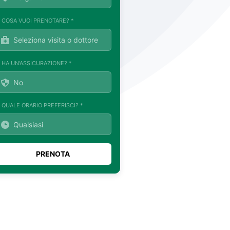
. COSA VUOI PRENOTARE? *
. HA UN'ASSICURAZIONE? *
. QUALE ORARIO PREFERISCI? *