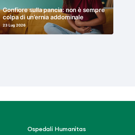
Gonfiore sulla pancia: non è sempre
colpa di un’ernia addominale
23 Lug 2026
Ospedali Humanitas