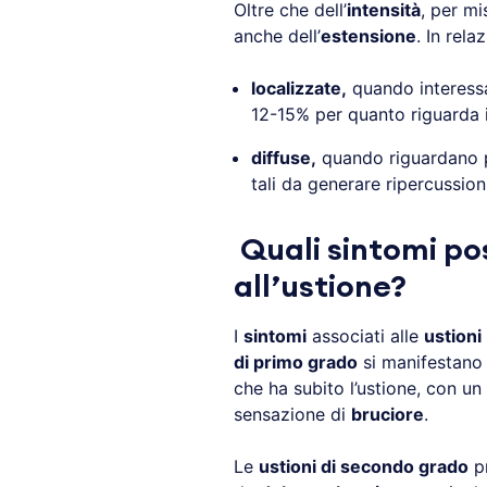
Oltre che dell’
intensità
, per mi
anche dell’
estensione
. In rela
localizzate,
quando interessa
12-15% per quanto riguarda 
diffuse,
quando riguardano p
tali da generare ripercussion
Quali sintomi po
all’ustione?
I
sintomi
associati alle
ustioni
di primo grado
si manifestano
che ha subito l’ustione, con un
sensazione di
bruciore
.
Le
ustioni di secondo grado
p