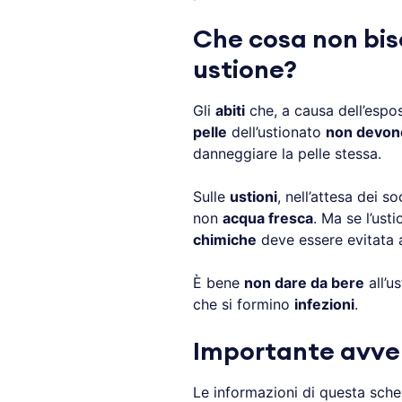
Che cosa non bis
ustione?
Gli
abiti
che, a causa dell’espos
pelle
dell’ustionato
non devono
danneggiare la pelle stessa.
Sulle
ustioni
, nell’attesa dei s
non
acqua fresca
. Ma se l’ust
chimiche
deve essere evitata 
È bene
non dare da bere
all’u
che si formino
infezioni
.
Importante avve
Le informazioni di questa sch