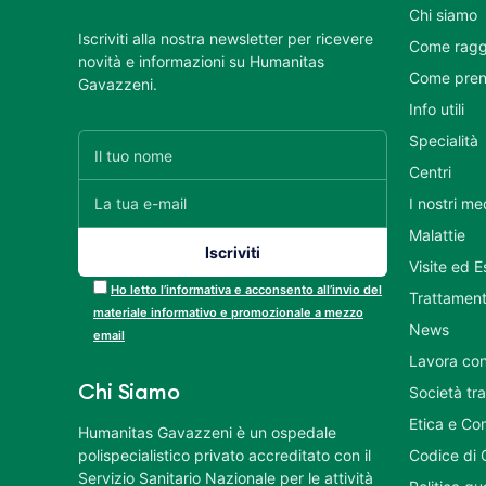
Chi siamo
Iscriviti alla nostra newsletter per ricevere
Come ragg
novità e informazioni su Humanitas
Come pren
Gavazzeni.
Info utili
Specialità
Centri
I nostri me
Malattie
Visite ed 
Ho letto l’informativa e acconsento all’invio del
Trattament
materiale informativo e promozionale a mezzo
News
email
Lavora con
Chi Siamo
Società tr
Etica e Co
Humanitas Gavazzeni è un ospedale
polispecialistico privato accreditato con il
Codice di 
Servizio Sanitario Nazionale per le attività