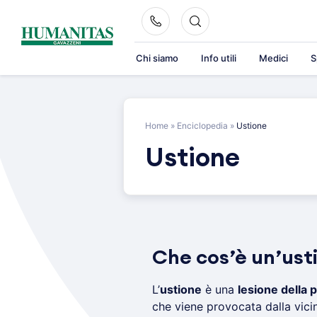
Skip
to
content
Chi siamo
Info utili
Medici
S
Home
»
Enciclopedia
»
Ustione
Ustione
Che cos’è un’ust
L’
ustione
è una
lesione della p
che viene provocata dalla vic