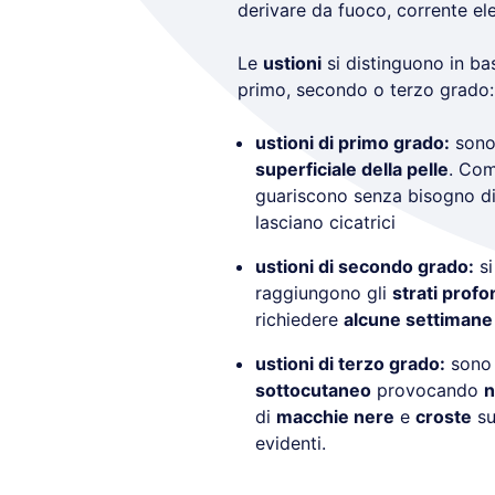
derivare da fuoco, corrente elet
Le
ustioni
si distinguono in bas
primo, secondo o terzo grado:
ustioni di primo grado:
sono 
superficiale della pelle
. Com
guariscono senza bisogno di 
lasciano cicatrici
ustioni di secondo grado:
si
raggiungono gli
strati profo
richiedere
alcune settimane
ustioni di terzo grado:
sono 
sottocutaneo
provocando
n
di
macchie nere
e
croste
su
evidenti.