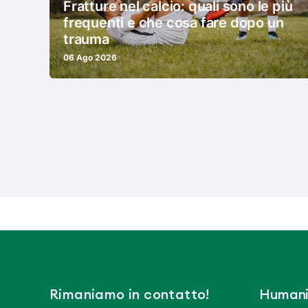
Fratture nel calcio: quali sono le più
frequenti e che cosa fare dopo un
trauma
06 Ago 2026
Rimaniamo in contatto!
Humani