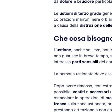
da
dolore
e
bruciore
particola
Le
ustioni di terzo grado
gene
colorazioni marroni nere o bia
a causa della
distruzione dell
Che cosa bisogna 
L’
ustione
, anche se lieve, non
non guarisce in breve tempo, s
interessa
parti sensibili
del cor
La persona ustionata deve ess
Dopo avere rimosso, con estre
possibile,
vestiti
o
accessori
(
ostacolare le operazioni di
me
fresca
sulla zona ustionata, pr
prestando attenzione a non co