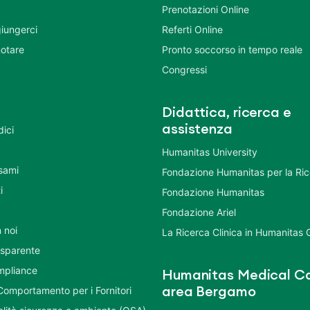
Prenotazioni Online
iungerci
Referti Online
otare
Pronto soccorso in tempo reale
Congressi
Didattica, ricerca e
assistenza
dici
Humanitas University
Esami
Fondazione Humanitas per la Ri
i
Fondazione Humanitas
Fondazione Ariel
 noi
La Ricerca Clinica in Humanitas
asparente
mpliance
Humanitas Medical Ca
Comportamento per i Fornitori
area Bergamo