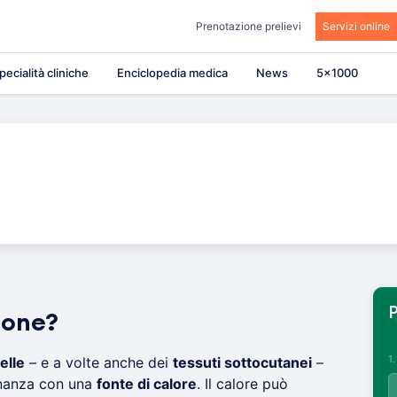
Prenotazione prelievi
Servizi online
pecialità cliniche
Enciclopedia medica
News
5×1000
P
ione?
1
elle
– e a volte anche dei
tessuti sottocutanei
–
inanza con una
fonte di calore
. Il calore può