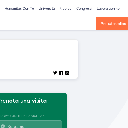
Humanitas Con Te
Università
Ricerca
Congressi
Lavora con noi
Prenota online
renota una visita
. DOVE VUOI FARE LA VISITA? *