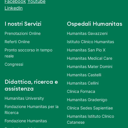
Facebook
Youtube
LinkedIn
I nostri Servizi
Ospedali Humanitas
Prenotazioni Online
Humanitas Gavazzeni
Referti Online
Istituto Clinico Humanitas
Pronto soccorso in tempo
Humanitas San Pio X
reale
Humanitas Medical Care
Congressi
Humanitas Mater Domini
Humanitas Castelli
Didattica, ricerca e
Humanitas Cellini
assistenza
Clinica Fornaca
Humanitas University
Humanitas Gradenigo
Fondazione Humanitas per la
Clinica Sedes Sapientiae
Ricerca
Humanitas Istituto Clinico
Fondazione Humanitas
Catanese