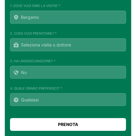
1. DOVE VUOI FARE LA VISITA? *
2. COSA VUOI PRENOTARE? *
3. HA UN'ASSICURAZIONE? *
4. QUALE ORARIO PREFERISCI? *