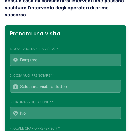
nessun caso da considerarsi interventi che possano
sostituire l’intervento degli operatori di primo
soccorso
.
Prenota una visita
1. DOVE VUOI FARE LA VISITA? *
2. COSA VUOI PRENOTARE? *
3. HA UN'ASSICURAZIONE? *
4. QUALE ORARIO PREFERISCI? *