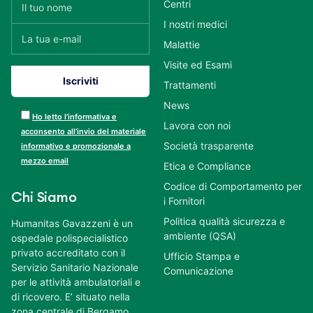
Centri
I nostri medici
Malattie
Visite ed Esami
Trattamenti
News
Ho letto l’informativa e
Lavora con noi
acconsento all’invio del materiale
Società trasparente
informativo e promozionale a
mezzo email
Etica e Compliance
Codice di Comportamento per
Chi Siamo
i Fornitori
Politica qualità sicurezza e
Humanitas Gavazzeni è un
ambiente (QSA)
ospedale polispecialistico
privato accreditato con il
Ufficio Stampa e
Servizio Sanitario Nazionale
Comunicazione
per le attività ambulatoriali e
di ricovero. E’ situato nella
zona centrale di Bergamo,