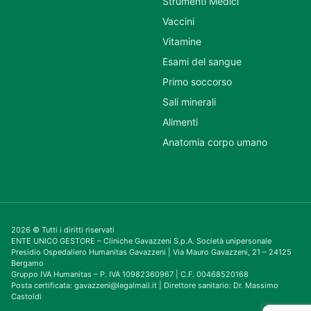
Strumenti Medici
Vaccini
Vitamine
Esami del sangue
Primo soccorso
Sali minerali
Alimenti
Anatomia corpo umano
2026 © Tutti i diritti riservati
ENTE UNICO GESTORE – Cliniche Gavazzeni S.p.A. Società unipersonale
Presidio Ospedaliero Humanitas Gavazzeni | Via Mauro Gavazzeni, 21 – 24125
Bergamo
Gruppo IVA Humanitas – P. IVA 10982360967 | C.F. 00468520168
Posta certificata: gavazzeni@legalmail.it | Direttore sanitario: Dr. Massimo
Castoldi