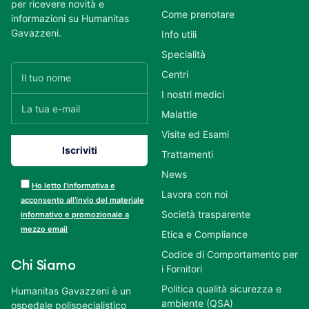
per ricevere novità e
Come prenotare
informazioni su Humanitas
Gavazzeni.
Info utili
Specialità
Centri
I nostri medici
Malattie
Visite ed Esami
Trattamenti
News
Ho letto l’informativa e
Lavora con noi
acconsento all’invio del materiale
Società trasparente
informativo e promozionale a
mezzo email
Etica e Compliance
Codice di Comportamento per
Chi Siamo
i Fornitori
Politica qualità sicurezza e
Humanitas Gavazzeni è un
ambiente (QSA)
ospedale polispecialistico