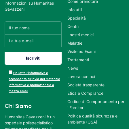
Come prenotare
informazioni su Humanitas
Gavazzeni.
Info utili
Specialità
Centri
I nostri medici
Malattie
Visite ed Esami
Trattamenti
News
Ho letto l’informativa e
Lavora con noi
acconsento all’invio del materiale
Società trasparente
informativo e promozionale a
mezzo email
Etica e Compliance
Codice di Comportamento per
Chi Siamo
i Fornitori
Politica qualità sicurezza e
Humanitas Gavazzeni è un
ambiente (QSA)
ospedale polispecialistico
privato accreditato con il