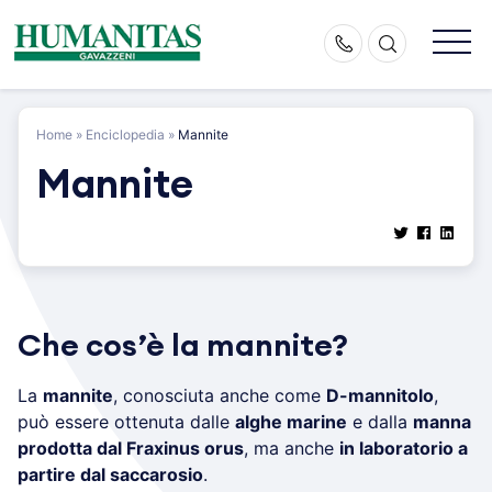
Skip
to
content
Home
»
Enciclopedia
»
Mannite
Mannite
Che cos’è la mannite?
La
mannite
, conosciuta anche come
D-mannitolo
,
può essere ottenuta dalle
alghe marine
e dalla
manna
prodotta dal Fraxinus orus
, ma anche
in laboratorio a
partire dal saccarosio
.