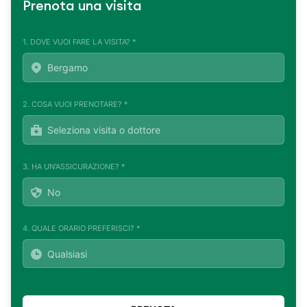
Prenota una visita
1. DOVE VUOI FARE LA VISITA? *
2. COSA VUOI PRENOTARE? *
3. HA UN'ASSICURAZIONE? *
4. QUALE ORARIO PREFERISCI? *