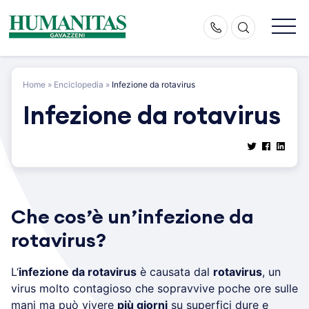
Skip
to
content
Home
»
Enciclopedia
»
Infezione da rotavirus
Infezione da rotavirus
Che cos’è un’infezione da
rotavirus?
L‘
infezione da rotavirus
è causata dal
rotavirus
, un
virus molto contagioso che sopravvive poche ore sulle
mani ma può vivere
più giorni
su superfici dure e