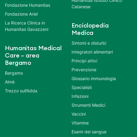
Humanitas Istituto Clinico
Fondazione Humanitas
Catanese
Fondazione Ariel
La Ricerca Clinica in
Enciclopedia
Humanitas Gavazzeni
Medica
Sintomi e disturbi
Humanitas Medical
Integratori alimentari
Care – area
Principi attivi
Bergamo
Prevenzione
Bergamo
Glossario immunologia
Almè
Specialisti
Trezzo sull’Adda
Infezioni
Strumenti Medici
Vaccini
Vitamine
Esami del sangue