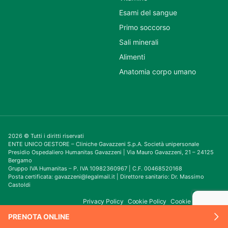
Esami del sangue
Primo soccorso
Sali minerali
Alimenti
Anatomia corpo umano
2026 © Tutti i diritti riservati
ENTE UNICO GESTORE – Cliniche Gavazzeni S.p.A. Società unipersonale
Presidio Ospedaliero Humanitas Gavazzeni | Via Mauro Gavazzeni, 21 – 24125
Bergamo
Gruppo IVA Humanitas – P. IVA 10982360967 | C.F. 00468520168
Posta certificata: gavazzeni@legalmail.it | Direttore sanitario: Dr. Massimo
Castoldi
Privacy Policy
Cookie Policy
Cookie Consent
PRENOTA ONLINE