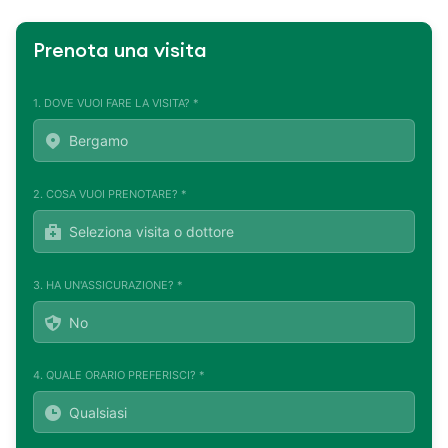
Prenota una visita
1. DOVE VUOI FARE LA VISITA? *
2. COSA VUOI PRENOTARE? *
3. HA UN'ASSICURAZIONE? *
4. QUALE ORARIO PREFERISCI? *