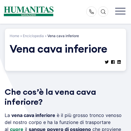
Skip
to
content
Home
»
Enciclopedia
»
Vena cava inferiore
Vena cava inferiore
Che cos’è la vena cava
inferiore?
La
vena cava inferiore
è il più grosso tronco venoso
del nostro corpo e ha la funzione di trasportare
al
cuore
il
sangue
povero di ossigeno
che proviene