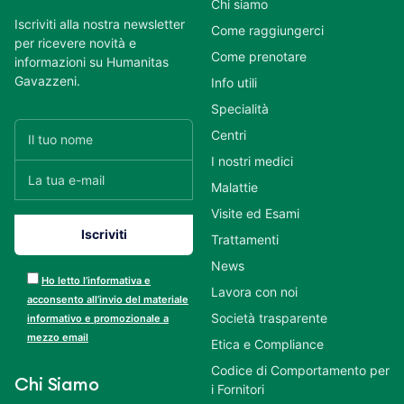
Chi siamo
Iscriviti alla nostra newsletter
Come raggiungerci
per ricevere novità e
Come prenotare
informazioni su Humanitas
Gavazzeni.
Info utili
Specialità
Centri
I nostri medici
Malattie
Visite ed Esami
Trattamenti
News
Ho letto l’informativa e
Lavora con noi
acconsento all’invio del materiale
Società trasparente
informativo e promozionale a
mezzo email
Etica e Compliance
Codice di Comportamento per
Chi Siamo
i Fornitori