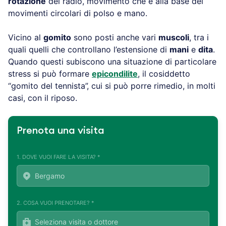
rotazione
del radio, movimento che è alla base dei
movimenti circolari di polso e mano.
Vicino al
gomito
sono posti anche vari
muscoli
, tra i
quali quelli che controllano l’estensione di
mani
e
dita
.
Quando questi subiscono una situazione di particolare
stress si può formare
epicondilite
, il cosiddetto
“gomito del tennista”, cui si può porre rimedio, in molti
casi, con il riposo.
Prenota una visita
1. DOVE VUOI FARE LA VISITA? *
2. COSA VUOI PRENOTARE? *