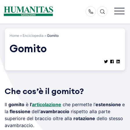
Skip
to
content
Home
»
Enciclopedia
»
Gomito
Gomito
Che cos’è il gomito?
Il
gomito
è
l’
articolazione
che permette l’
estensione
e
la
flessione
dell’
avambraccio
rispetto alla parte
superiore del braccio oltre alla
rotazione
dello stesso
avambraccio.