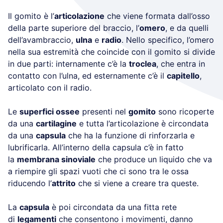
Il gomito è l’
articolazione
che viene formata dall’osso
della parte superiore del braccio, l’
omero
, e da quelli
dell’avambraccio,
ulna
e
radio
. Nello specifico, l’omero
nella sua estremità che coincide con il gomito si divide
in due parti: internamente c’è la
troclea
, che entra in
contatto con l’ulna, ed esternamente c’è il
capitello
,
articolato con il radio.
Le
superfici ossee
presenti nel
gomito
sono ricoperte
da una
cartilagine
e tutta l’articolazione è circondata
da una
capsula
che ha la funzione di rinforzarla e
lubrificarla. All’interno della capsula c’è in fatto
la
membrana sinoviale
che produce un liquido che va
a riempire gli spazi vuoti che ci sono tra le ossa
riducendo l’
attrito
che si viene a creare tra queste.
La
capsula
è poi circondata da una fitta rete
di
legamenti
che consentono i movimenti, danno