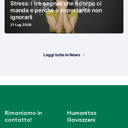
Stress: i tre segnali che il corpo ci
manda e perché è importante non
ignorarli
21 Lug 2026
Leggi tutte le News
Rimaniamo in
Humanitas
contatto!
Gavazzeni