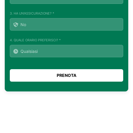
3. HA UN'ASSICURAZIONE? *
4. QUALE ORARIO PREFERISCI? *