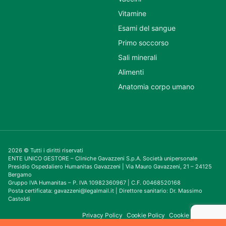
Vitamine
Esami del sangue
Primo soccorso
Sali minerali
Alimenti
Anatomia corpo umano
2026 © Tutti i diritti riservati
ENTE UNICO GESTORE – Cliniche Gavazzeni S.p.A. Società unipersonale
Presidio Ospedaliero Humanitas Gavazzeni | Via Mauro Gavazzeni, 21 – 24125
Bergamo
Gruppo IVA Humanitas – P. IVA 10982360967 | C.F. 00468520168
Posta certificata: gavazzeni@legalmail.it | Direttore sanitario: Dr. Massimo
Castoldi
Privacy Policy
Cookie Policy
Cookie Consent