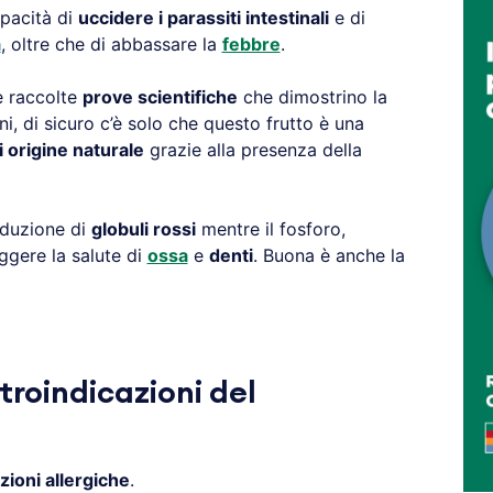
apacità di
uccidere i parassiti intestinali
e di
a
, oltre che di abbassare la
febbre
.
e raccolte
prove scientifiche
che dimostrino la
ni, di sicuro c’è solo che questo frutto è una
i origine naturale
grazie alla presenza della
oduzione di
globuli rossi
mentre il fosforo,
eggere la salute di
ossa
e
denti
. Buona è anche la
troindicazioni del
zioni allergiche
.