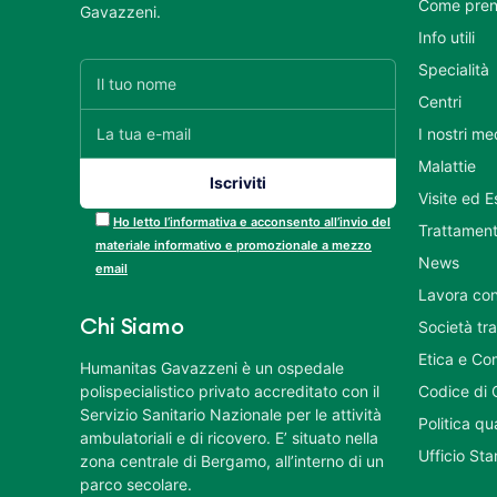
Come pren
Gavazzeni.
Info utili
Specialità
Centri
I nostri me
Malattie
Visite ed 
Ho letto l’informativa e acconsento all’invio del
Trattament
materiale informativo e promozionale a mezzo
News
email
Lavora con
Chi Siamo
Società tr
Etica e Co
Humanitas Gavazzeni è un ospedale
polispecialistico privato accreditato con il
Codice di 
Servizio Sanitario Nazionale per le attività
Politica q
ambulatoriali e di ricovero. E’ situato nella
Ufficio St
zona centrale di Bergamo, all’interno di un
parco secolare.