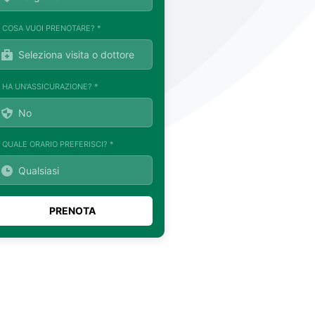
. COSA VUOI PRENOTARE? *
. HA UN'ASSICURAZIONE? *
. QUALE ORARIO PREFERISCI? *