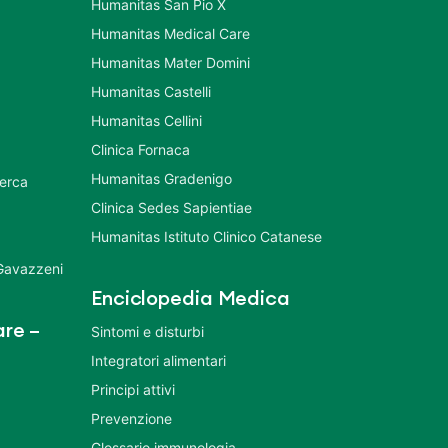
Humanitas San Pio X
Humanitas Medical Care
Humanitas Mater Domini
Humanitas Castelli
Humanitas Cellini
Clinica Fornaca
Humanitas Gradenigo
cerca
Clinica Sedes Sapientiae
Humanitas Istituto Clinico Catanese
 Gavazzeni
Enciclopedia Medica
re –
Sintomi e disturbi
Integratori alimentari
Principi attivi
Prevenzione
Glossario immunologia