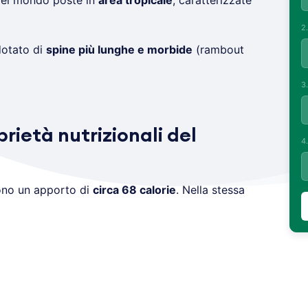
 del mondo poste in
area tropicale
, caratterizzate
2
otato di
spine più lunghe e morbide
(rambout
3
prietà nutrizionali del
4
ono un apporto di
circa 68 calorie
. Nella stessa