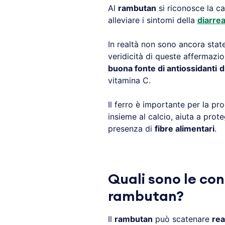
Al
rambutan
si riconosce la c
alleviare i sintomi della
diarre
In realtà non sono ancora stat
veridicità di queste affermazio
buona fonte di antiossidanti
d
vitamina C.
Il ferro è importante per la pr
insieme al calcio, aiuta a prot
presenza di
fibre alimentari
.
Quali sono le con
rambutan?
Il
rambutan
può scatenare
rea