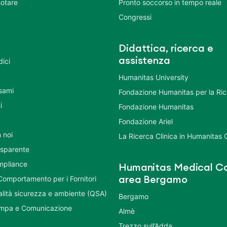
otare
Pronto soccorso in tempo reale
Congressi
Didattica, ricerca e
assistenza
dici
Humanitas University
Esami
Fondazione Humanitas per la Ri
i
Fondazione Humanitas
Fondazione Ariel
 noi
La Ricerca Clinica in Humanitas
asparente
mpliance
Humanitas Medical Ca
Comportamento per i Fornitori
area Bergamo
ualità sicurezza e ambiente (QSA)
Bergamo
ampa e Comunicazione
Almè
Trezzo sull’Adda