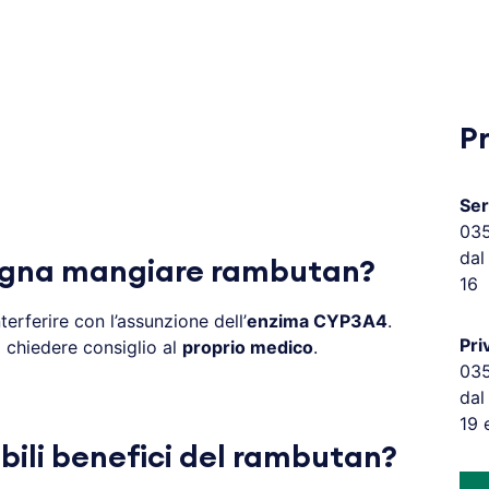
P
Ser
03
dal
ogna mangiare rambutan?
16
erferire con l’assunzione dell’
enzima CYP3A4
.
Pri
 chiedere consiglio al
proprio medico
.
03
dal
19 
ibili benefici del rambutan?