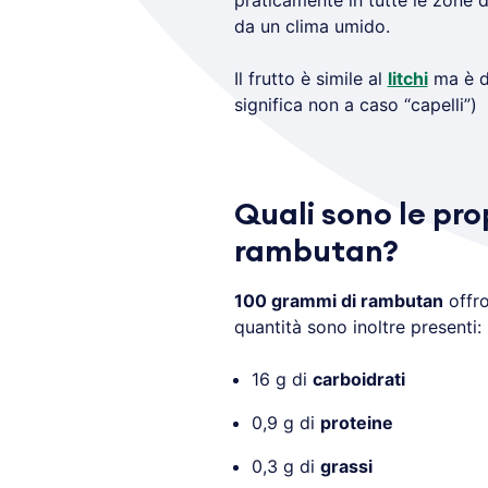
praticamente in tutte le zone
da un clima umido.
Il frutto è simile al
litchi
ma è d
significa non a caso “capelli”)
Quali sono le pro
rambutan?
100 grammi di rambutan
offr
quantità sono inoltre presenti:
16 g di
carboidrati
0,9 g di
proteine
0,3 g di
grassi