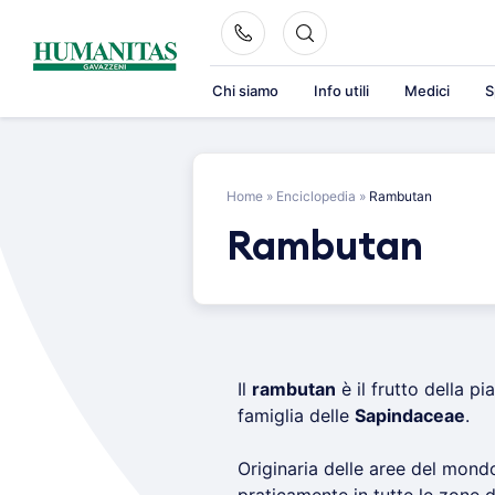
Skip
to
content
Chi siamo
Info utili
Medici
S
Home
»
Enciclopedia
»
Rambutan
Rambutan
Il
rambutan
è il frutto della pi
famiglia delle
Sapindaceae
.
Originaria delle aree del mond