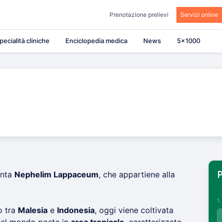
Prenotazione prelievi
Servizi online
pecialità cliniche
Enciclopedia medica
News
5×1000
anta
Nephelim Lappaceum
, che appartiene alla
P
1
o tra
Malesia
e
Indonesia
, oggi viene coltivata