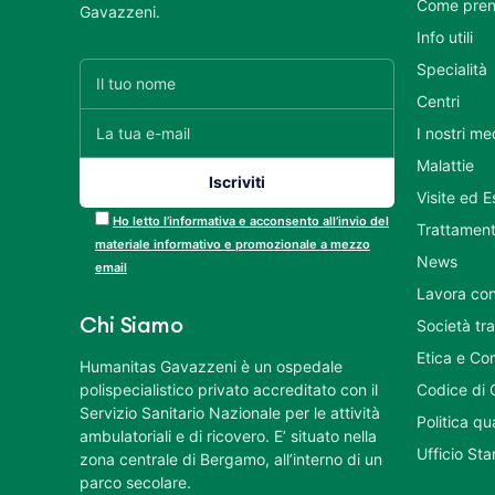
Come pren
Gavazzeni.
Info utili
Specialità
Centri
I nostri me
Malattie
Visite ed 
Ho letto l’informativa e acconsento all’invio del
Trattament
materiale informativo e promozionale a mezzo
News
email
Lavora con
Chi Siamo
Società tr
Etica e Co
Humanitas Gavazzeni è un ospedale
polispecialistico privato accreditato con il
Codice di 
Servizio Sanitario Nazionale per le attività
Politica q
ambulatoriali e di ricovero. E’ situato nella
Ufficio St
zona centrale di Bergamo, all’interno di un
parco secolare.