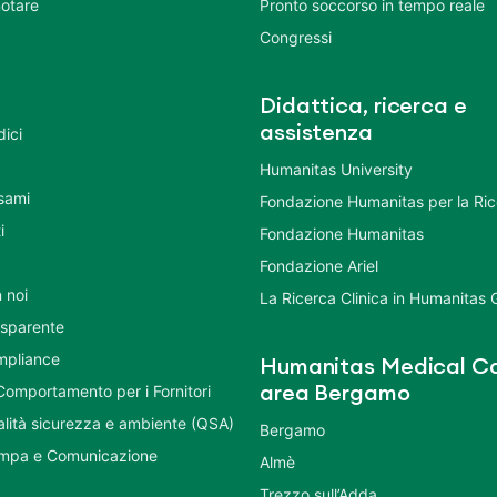
otare
Pronto soccorso in tempo reale
Congressi
Didattica, ricerca e
assistenza
dici
Humanitas University
Esami
Fondazione Humanitas per la Ri
i
Fondazione Humanitas
Fondazione Ariel
 noi
La Ricerca Clinica in Humanitas
asparente
mpliance
Humanitas Medical Ca
Comportamento per i Fornitori
area Bergamo
ualità sicurezza e ambiente (QSA)
Bergamo
ampa e Comunicazione
Almè
Trezzo sull’Adda