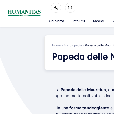
Skip
to
content
Chi siamo
Info utili
Medici
S
Home
»
Enciclopedia
»
Papeda delle Maurit
Papeda delle 
La
Papeda delle Mauritius
, o
agrume molto coltivato in India
Ha una
forma tondeggiante
e