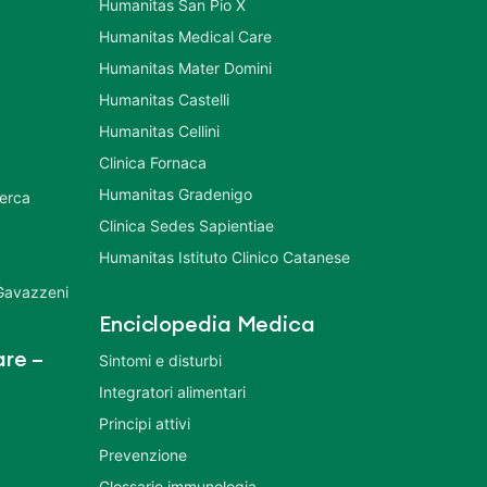
Humanitas San Pio X
Humanitas Medical Care
Humanitas Mater Domini
Humanitas Castelli
Humanitas Cellini
Clinica Fornaca
Humanitas Gradenigo
cerca
Clinica Sedes Sapientiae
Humanitas Istituto Clinico Catanese
 Gavazzeni
Enciclopedia Medica
re –
Sintomi e disturbi
Integratori alimentari
Principi attivi
Prevenzione
Glossario immunologia