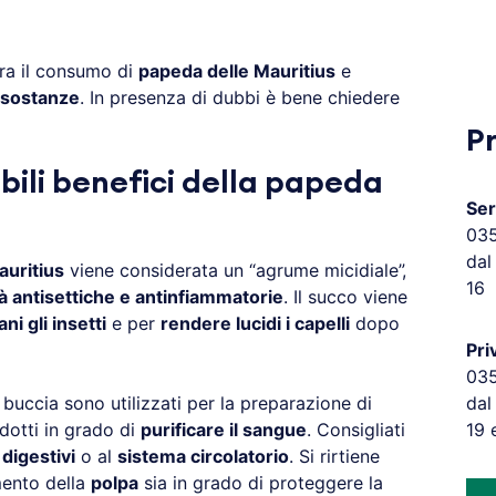
ra il consumo di
papeda delle Mauritius
e
 sostanze
. In presenza di dubbi è bene chiedere
P
ibili benefici della papeda
Ser
03
dal
auritius
viene considerata un “agrume micidiale”,
16
à antisettiche e antinfiammatorie
. Il succo viene
ni gli insetti
e per
rendere lucidi i capelli
dopo
Pri
03
 buccia sono utilizzati per la preparazione di
dal
odotti in grado di
purificare il sangue
. Consigliati
19 
digestivi
o al
sistema circolatorio
. Si rirtiene
mento della
polpa
sia in grado di proteggere la