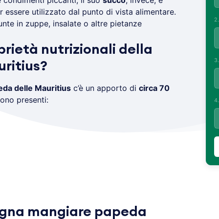
e condimenti piccanti, il suo
succo
, invece, è
essere utilizzato dal punto di vista alimentare.
2
te in zuppe, insalate o altre pietanze
prietà nutrizionali della
3
ritius?
eda delle Mauritius
c’è un apporto di
circa 70
sono presenti:
4
ogna mangiare papeda