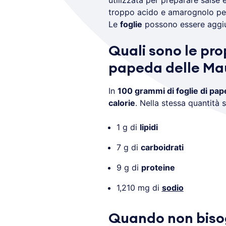
utilizzata per preparare salse 
troppo acido e amarognolo per 
Le
foglie
possono essere aggiun
Quali sono le pro
papeda delle Mau
In
100 grammi di foglie di pap
calorie
. Nella stessa quantità 
1 g di
lipidi
7 g di
carboidrati
9 g di
proteine
1,210 mg di
sodio
Quando non bis