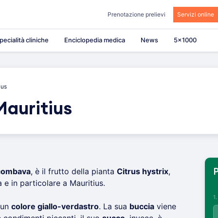
Prenotazione prelievi
Servizi online
pecialità cliniche
Enciclopedia medica
News
5×1000
ius
Mauritius
combava
, è il frutto della pianta
Citrus hystrix
,
P
 e in particolare a Mauritius.
1
 un
colore giallo-verdastro
. La sua
buccia
viene