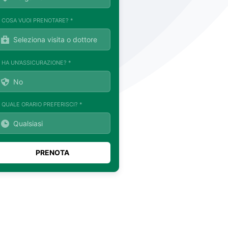
. COSA VUOI PRENOTARE? *
. HA UN'ASSICURAZIONE? *
. QUALE ORARIO PREFERISCI? *