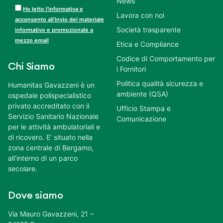
News
Ho letto l’informativa e
Lavora con noi
acconsento all’invio del materiale
Società trasparente
informativo e promozionale a
mezzo email
Etica e Compliance
Codice di Comportamento per
Chi Siamo
i Fornitori
Politica qualità sicurezza e
Humanitas Gavazzeni è un
ambiente (QSA)
ospedale polispecialistico
privato accreditato con il
Ufficio Stampa e
Servizio Sanitario Nazionale
Comunicazione
per le attività ambulatoriali e
di ricovero. E’ situato nella
zona centrale di Bergamo,
all’interno di un parco
secolare.
Dove siamo
Via Mauro Gavazzeni, 21 –