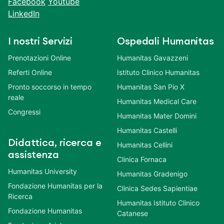
Facebook
Youtube
LinkedIn
I nostri Servizi
Ospedali Humanitas
Prenotazioni Online
Humanitas Gavazzeni
Referti Online
Istituto Clinico Humanitas
Pronto soccorso in tempo
Humanitas San Pio X
reale
Humanitas Medical Care
Congressi
Humanitas Mater Domini
Humanitas Castelli
Didattica, ricerca e
Humanitas Cellini
assistenza
Clinica Fornaca
Humanitas University
Humanitas Gradenigo
Fondazione Humanitas per la
Clinica Sedes Sapientiae
Ricerca
Humanitas Istituto Clinico
Fondazione Humanitas
Catanese