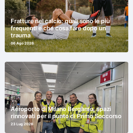
Fratture nel calcio: quali sono le più
frequenti e che cosa fare dopo un
trauma
06 Ago 2026
Aeroporto di Milano Bergamo, spazi
rinnovati per il punto di Primo Soccorso
23 Lug 2026