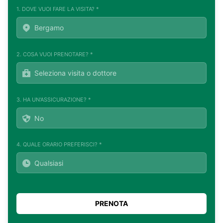
1. DOVE VUOI FARE LA VISITA? *
2. COSA VUOI PRENOTARE? *
3. HA UN'ASSICURAZIONE? *
4. QUALE ORARIO PREFERISCI? *