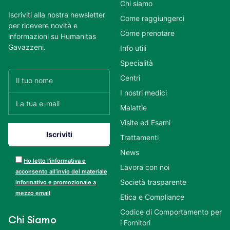
Chi siamo
Iscriviti alla nostra newsletter
Come raggiungerci
per ricevere novità e
Come prenotare
informazioni su Humanitas
Gavazzeni.
Info utili
Specialità
Centri
I nostri medici
Malattie
Visite ed Esami
Trattamenti
News
Ho letto l’informativa e
Lavora con noi
acconsento all’invio del materiale
Società trasparente
informativo e promozionale a
mezzo email
Etica e Compliance
Codice di Comportamento per
Chi Siamo
i Fornitori