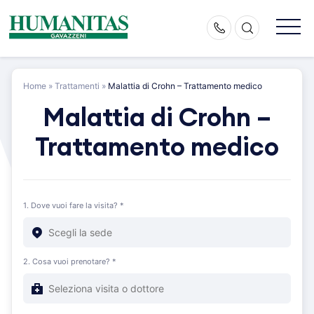
Skip
to
content
Home
»
Trattamenti
»
Malattia di Crohn – Trattamento medico
Malattia di Crohn –
Trattamento medico
1. Dove vuoi fare la visita? *
2. Cosa vuoi prenotare? *