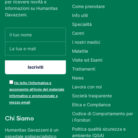
per ricevere novità e
Come prenotare
informazioni su Humanitas
Gavazzeni.
Info utili
Specialità
Centri
I nostri medici
Malattie
Visite ed Esami
Trattamenti
News
Ho letto l’informativa e
Lavora con noi
acconsento all’invio del materiale
Società trasparente
informativo e promozionale a
mezzo email
Etica e Compliance
Codice di Comportamento per
Chi Siamo
i Fornitori
Politica qualità sicurezza e
Humanitas Gavazzeni è un
ambiente (QSA)
ospedale polispecialistico