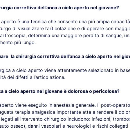
rurgia correttiva dell’anca a cielo aperto nel giovane?
lo aperto è una tecnica che consente una più ampia capacit
urgo di visualizzare l’articolazione e di operare con maggior
l’artroscopia, determina una maggiore perdita di sangue, un
imento più lungo.
are la chirurgia correttiva dell’anca a cielo aperto nel gi
urgica a cielo aperto viene attentamente selezionato in base
à dei difetti all’articolazione.
nca a cielo aperto nel giovane è dolorosa o pericolosa?
 aperto viene eseguito in anestesia generale. Il post-opera
guata terapia analgesica importante atta a rendere il dolore
hi legati all’intervento chirurgico includono: infezioni, tro
uto osseo), danni vascolari e neurologici e rischi collegati a