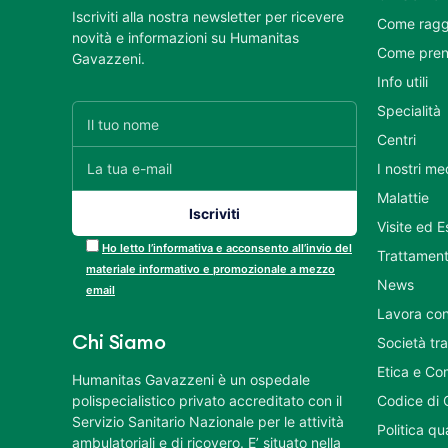
Iscriviti alla nostra newsletter per ricevere
Come ragg
novità e informazioni su Humanitas
Come pren
Gavazzeni.
Info utili
Specialità
Centri
I nostri me
Malattie
Visite ed 
Ho letto l’informativa e acconsento all’invio del
Trattament
materiale informativo e promozionale a mezzo
News
email
Lavora con
Chi Siamo
Società tr
Etica e Co
Humanitas Gavazzeni è un ospedale
polispecialistico privato accreditato con il
Codice di 
Servizio Sanitario Nazionale per le attività
Politica q
ambulatoriali e di ricovero. E’ situato nella