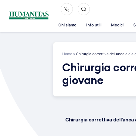
Skip
to
content
Chi siamo
Info utili
Medici
S
Home
»
Chirurgia correttiva dell’anca a cie
Chirurgia corr
giovane
Chirurgia correttiva dell’anca