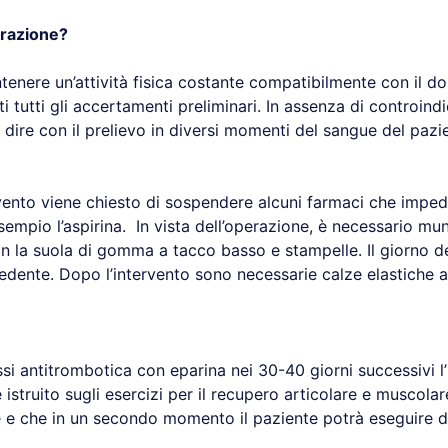
arazione?
enere un’attività fisica costante compatibilmente con il d
i tutti gli accertamenti preliminari. In assenza di controindi
dire con il prelievo in diversi momenti del sangue del pazien
vento viene chiesto di sospendere alcuni farmaci che impe
mpio l’aspirina. In vista dell’operazione, è necessario muni
n la suola di gomma a tacco basso e stampelle. Il giorno de
dente. Dopo l’intervento sono necessarie calze elastiche 
ssi antitrombotica con eparina nei 30-40 giorni successivi l
e istruito sugli esercizi per il recupero articolare e muscola
one e che in un secondo momento il paziente potrà eseguire d