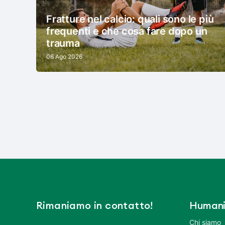
Fratture nel calcio: quali sono le più
frequenti e che cosa fare dopo un
trauma
06 Ago 2026
Rimaniamo in contatto!
Humani
Chi siamo