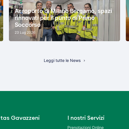
Aeroporto di Milano Bergamo, spazi
rinnovati per il punto di Primo
Soccorso
23 Lug 2026
Leggi tutte le News
tas Gavazzeni
I nostri Servizi
Prenotazioni Online