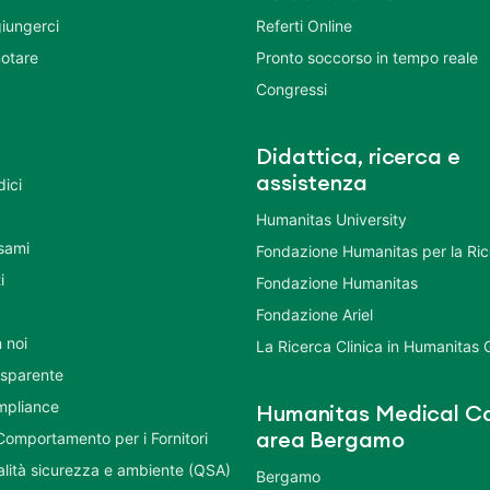
iungerci
Referti Online
otare
Pronto soccorso in tempo reale
Congressi
Didattica, ricerca e
assistenza
dici
Humanitas University
Esami
Fondazione Humanitas per la Ri
i
Fondazione Humanitas
Fondazione Ariel
 noi
La Ricerca Clinica in Humanitas
asparente
mpliance
Humanitas Medical Ca
Comportamento per i Fornitori
area Bergamo
ualità sicurezza e ambiente (QSA)
Bergamo