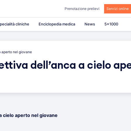
Prenotazione prelievi
Servizi online
pecialità cliniche
Enciclopedia medica
News
5×1000
lo aperto nel giovane
ettiva dell’anca a cielo ape
 a cielo aperto nel giovane