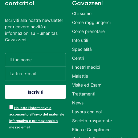
contatto!
Gavazzeni
Chi siamo
Iscriviti alla nostra newsletter
Come raggiungerci
per ricevere novità e
Come prenotare
informazioni su Humanitas
Gavazzeni.
Info utili
Specialità
Centri
I nostri medici
Malattie
Visite ed Esami
Trattamenti
News
Ho letto l’informativa e
Lavora con noi
acconsento all’invio del materiale
Società trasparente
informativo e promozionale a
mezzo email
Etica e Compliance