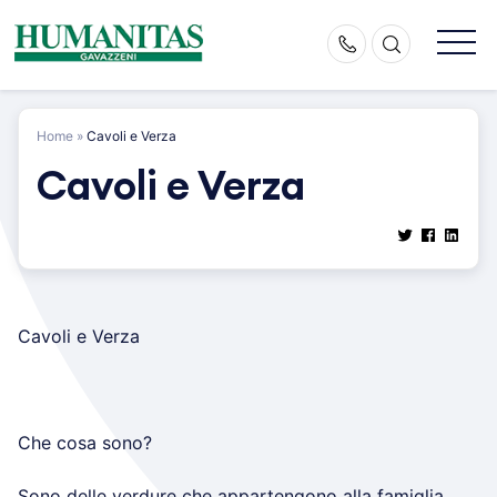
Skip
to
content
Home
»
Cavoli e Verza
Cavoli e Verza
Cavoli e Verza
Che cosa sono?
Sono delle verdure che appartengono alla famiglia