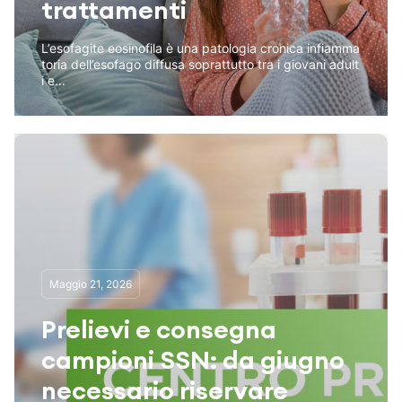
trattamenti
L’esofagite eosinofila è una patologia cronica infiamma
toria dell’esofago diffusa soprattutto tra i giovani adult
i e...
Maggio 21, 2026
Prelievi e consegna
campioni SSN: da giugno
necessario riservare