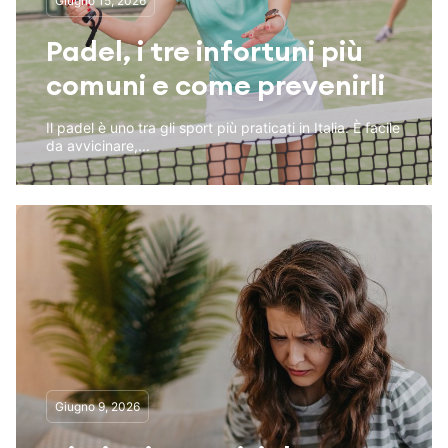
Giugno 15, 2026
Padel, i tre infortuni più
comuni e come prevenirli
Il padel è uno tra gli sport più praticati in Italia. È facile
da avvicinare,...
Giugno 9, 2026