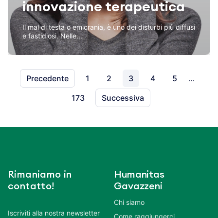
innovazione terapeutica
Il mal di testa o emicrania, è uno dei disturbi più diffusi
e fastidiosi. Nelle...
Precedente
1
2
3
4
5
…
173
Successiva
Rimaniamo in
Humanitas
contatto!
Gavazzeni
Chi siamo
Iscriviti alla nostra newsletter
Come raggiungerci