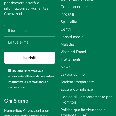
per ricevere novità e
Come prenotare
informazioni su Humanitas
Gavazzeni.
Info utili
Specialità
Centri
I nostri medici
Malattie
Visite ed Esami
Trattamenti
News
Ho letto l’informativa e
Lavora con noi
acconsento all’invio del materiale
Società trasparente
informativo e promozionale a
mezzo email
Etica e Compliance
Codice di Comportamento per
Chi Siamo
i Fornitori
Politica qualità sicurezza e
Humanitas Gavazzeni è un
ambiente (QSA)
ospedale polispecialistico