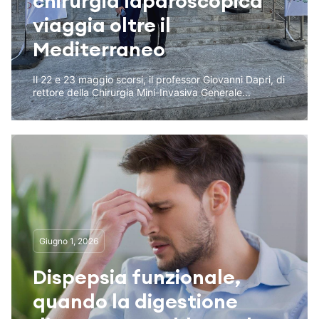
chirurgia laparoscopica
viaggia oltre il
Mediterraneo
Il 22 e 23 maggio scorsi, il professor Giovanni Dapri, di
rettore della Chirurgia Mini-Invasiva Generale...
Giugno 1, 2026
Dispepsia funzionale,
quando la digestione