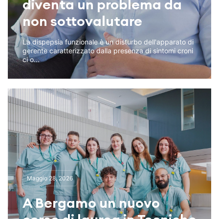
diventa un problema da
non sottovalutare
La dispepsia funzionale è un disturbo dell'apparato di
gerente caratterizzato dalla presenza di sintomi croni
ci o...
Maggio 28, 2026
A Bergamo un nuovo