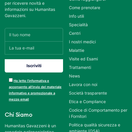
per ricevere novità e
Come prenotare
informazioni su Humanitas
Gavazzeni.
Info utili
Specialità
Centri
I nostri medici
Malattie
Visite ed Esami
Trattamenti
News
Ho letto l’informativa e
Lavora con noi
acconsento all’invio del materiale
Società trasparente
informativo e promozionale a
mezzo email
Etica e Compliance
Codice di Comportamento per
Chi Siamo
i Fornitori
Politica qualità sicurezza e
Humanitas Gavazzeni è un
ambiente (QSA)
ospedale polispecialistico