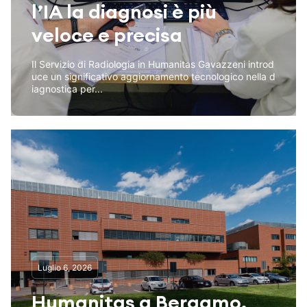
l’IA la diagnosi è più
veloce e precisa
Il Servizio di Radiologia in Humanitas Gavazzeni introd
uce un significativo aggiornamento tecnologico nella d
iagnostica per...
Luglio 6, 2026
Humanitas a Bergamo,