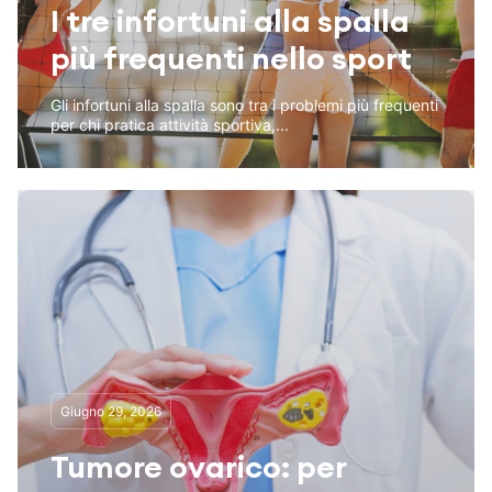
I tre infortuni alla spalla
più frequenti nello sport
Gli infortuni alla spalla sono tra i problemi più frequenti
per chi pratica attività sportiva,...
Giugno 29, 2026
Tumore ovarico: per