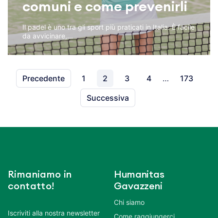
comuni e come prevenirli
Il padel è uno tra gli sport più praticati in Italia. È facile
da avvicinare,...
Precedente
1
2
3
4
…
173
Successiva
Rimaniamo in
Humanitas
contatto!
Gavazzeni
Chi siamo
Iscriviti alla nostra newsletter
Come raggiungerci