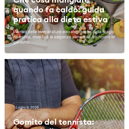
quando fa caldo: guida
pratica alla dieta estiva
L'arrivo delle temperature elevate, tipiche della stagio
ne estiva, modifica le esigenze alimentari del nostro or
ganismo:...
Luglio 9, 2026
Gomito del tennista: