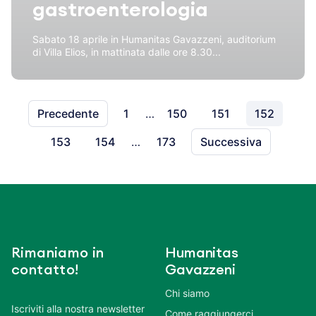
gastroenterologia
Sabato 18 aprile in Humanitas Gavazzeni, auditorium
di Villa Elios, in mattinata dalle ore 8.30...
Precedente
1
…
150
151
152
153
154
…
173
Successiva
Rimaniamo in
Humanitas
contatto!
Gavazzeni
Chi siamo
Iscriviti alla nostra newsletter
Come raggiungerci