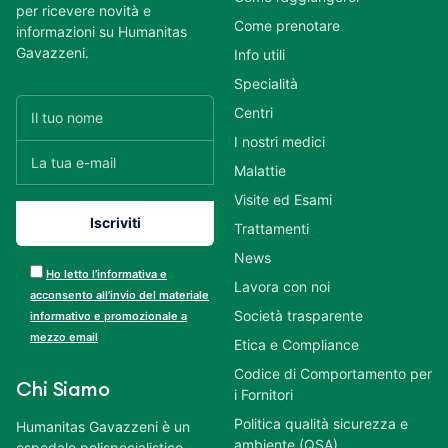
per ricevere novità e
Come prenotare
informazioni su Humanitas
Gavazzeni.
Info utili
Specialità
Centri
I nostri medici
Malattie
Visite ed Esami
Trattamenti
News
Ho letto l’informativa e
Lavora con noi
acconsento all’invio del materiale
Società trasparente
informativo e promozionale a
mezzo email
Etica e Compliance
Codice di Comportamento per
Chi Siamo
i Fornitori
Politica qualità sicurezza e
Humanitas Gavazzeni è un
ambiente (QSA)
ospedale polispecialistico