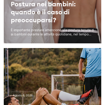
Postura nei bambini:
quando è il caso di
preoccuparsi?
È importante prestare attenzione alla postura tenuta d
ai bambini durante le attività quotidiane, nel tempo...
Agosto 6, 2026