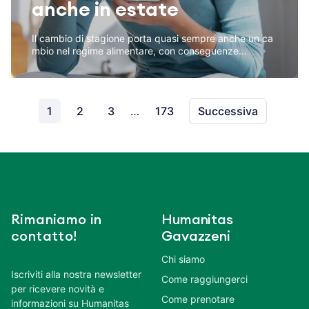
anche in estate
Il cambio di stagione porta quasi sempre anche un ca
mbio nel regime alimentare, con conseguenze...
1
2
3
…
173
Successiva
Rimaniamo in
Humanitas
contatto!
Gavazzeni
Chi siamo
Iscriviti alla nostra newsletter
Come raggiungerci
per ricevere novità e
Come prenotare
informazioni su Humanitas