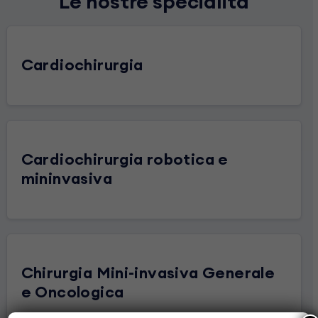
Le nostre specialità
Cardiochirurgia
Cardiochirurgia robotica e
mininvasiva
Chirurgia Mini-invasiva Generale
e Oncologica