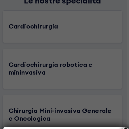
Le nostre specialità
Cardiochirurgia
Cardiochirurgia robotica e
mininvasiva
Chirurgia Mini-invasiva Generale
e Oncologica